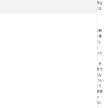
は考えにくいですが,時間が経過し価格変動が大きければ話が異な
ります。実際の遺産分割の場面での取り分を決めるにあたっては
遺産分割の時点での評価額によることになります。
こうした財産を分割清算するうえでの基準時点と異なるのは相
続税についての基準時点です。相続税は課税対象となる財産（遺
産とは異なる部分が存在します）で多くは相続開始時点に存在し
たものが対象となります。ここで問題となるのは「存在したも
の」の範囲で,名義は別の方の財産であっても実際には亡くなった
方の財産と評価できるものは「存在した」ものとして扱われま
す。このことは遺産分割の話にも影響を及ぼす可能性はあります
が,遺産に属するのかという話と贈与などによって取得した財産で
調整を行う対象になるのかという話等問題はケースによって異な
ります。ただ,特に夫婦間では裁判例の傾向として,名義財産につい
て名義や管理運用を誰が行ったかは必ずしも重視されず（任せて
の運用などがありうるため）,誰が原資を出しているのか・運用管
理をした収益を誰が取得しているのか,さらには使っているのか・
管理運用などの経緯等が考慮されると判断されています（実際に