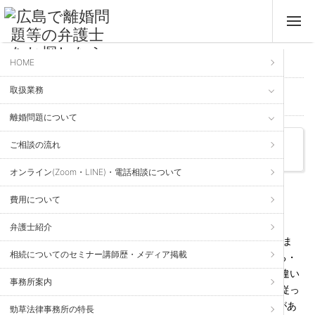
HOME
ホーム
>
法律のいろは
> 相続における財産の基準時とは？
取扱業務
法律のいろは
離婚問題について
Kei Sow Law Firm
ご相談の流れ
相続における財産の基準時とは？
オンライン(Zoom・LINE)・電話相談について
2022年9月5日 更新
費用について
相続税
、
相続関連
、
遺産分割
、
遺言
弁護士紹介
相続というと,相続の対象となる方（親等,被相続人と呼ばれま
相続についてのセミナー講師歴・メディア掲載
す）が亡くなった時点（相続開始時点）にあった財産を分ける・
税金もここでかかるという印象がありますが,実際には微妙な違い
事務所案内
が生じる部分が存在します。まず,遺言がある場合には遺言に従っ
て相続開始時点にある財産が配分される（遺留分侵害額請求があ
勁草法律事務所の特長