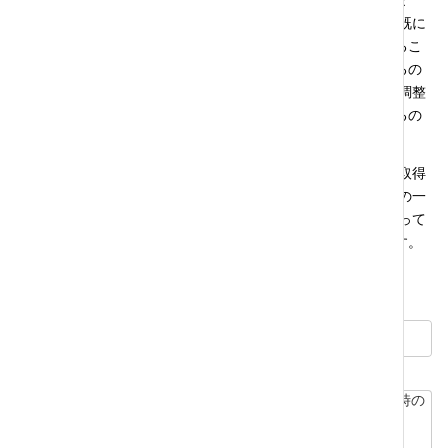
どうかは個別ケースごとに当てはめて考えていくことになりま
す）。管理運用収益を自ら使っていれば,他の事情によっては既に
贈与がされているため相続時には存在しない財産として考えるこ
とになります。この場合には税務的には贈与税の話が出てくるの
かどうかという話になり,遺産分割の話が出てくるのであれば調整
対象になるのかどうか（仮になるとしてその対象から外されるの
かどうか）が問題となってくるでしょう。
ちなみに,相続税の課税申告書の記載内容（誰がどの財産を取得
したのか）は,そうした遺産分割の合意をしたことを示す資料の一
つにはなりますが,合意書そのものではないのでこのことをもって
当然に合意が成立したとまでは言えない点には注意が必要です。
法律のいろは一覧に戻る