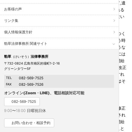
る場合には期間内に別途行使）ことになります。これに対して,遺
お客様の声
言がないあるいは全てを定めていないために遺産分割がなされる
場合には相続開始時に存在した財産が必ずしも対象にはならない
リンク集
点に注意が必要です。
個人情報保護方針
あくまでも,遺産分割で分割対象となるのは遺産分割の話がつく
時点までに存在する遺産であって,その評価額も遺産分割を行う時
勁草法律事務所 関連サイト
点になります。それでは,相続開始前に使い込まれた財産はどうな
るのかと言えば,使い込みに対する賠償請求などができる場合には
勁草
法律事務所
（けいそう）
相続分に応じた請求を各相続人が行うことになります。相続開始
〒732-0824 広島市南区的場町1-2-16
後であって遺産分割を行うまでの時点のものは,平成30年の法改正
グリーンタワー5F
によって使い込むなどした相続人以外の相続人が全員同意をすれ
TEL
082-569-7525
ば,例外的に遺産分割の対象となり使い込まれるなどした財産はそ
FAX
082-569-7526
の行為を行った相続人が既に取得した扱いになります。
オンライン(Zoom・LINE)、電話相談対応可能
082-569-7525
そして,面倒なのは遺産分割を行う際には法定相続分からの修正
9:00〜18:00 日曜祝日休
などを考慮して実際に配分する割合を決めますが,そこで考慮され
る財産の評価額は相続開始時点での評価額になります。相続開始
お問い合わせ・相談予約
後すぐに遺産分割を行う場合にはこの評価額が大きく異なること