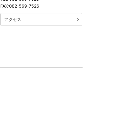
FAX:082-569-7526
アクセス
所案内
談の流れ
ライン(Zoom・LINE)・電話相談について
について
士紹介
についてのセミナー講師歴・メディア掲載
所案内
法律事務所の特長
様の声
ク集