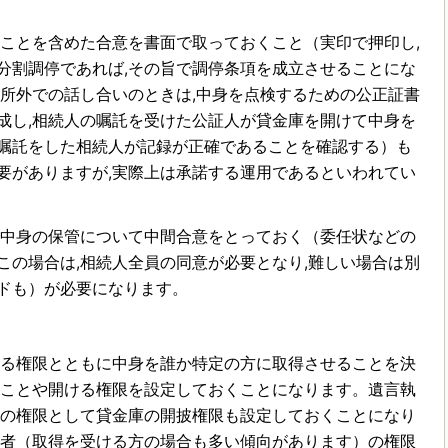
ことを含めた合意を書面で取っておくこと（実印で押印し,
分割調停であれば,その旨で調停条項を成立させることにな
判所外での話し合いのときは,中身を点検するための公正証書
成し,相続人の嘱託を受けた公証人が貸金庫を開けて中身を
嘱託をした相続人が記録が正確であることを確認する）も
要がありますが,実際上は承諾する運用であるといわれてい
中身の保管について中間合意をとっておく（委任状などの
この場合は,相続人全員の同意が必要となり,難しい場合は別
ドも）が必要になります。
る権限とともに中身を誰か特定の方に取得させることを決
ることや開ける権限を設定しておくことになります。遺言執
者の権限として貸金庫の開披権限も設定しておくことになり
行者（取得を受ける方の場合も多い傾向があります）の権限