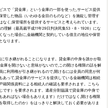
スで「貸金庫」という金庫の一部を使った,サービス提供
保管した物品（いわゆる金目のものなど）を施錠し管理す
はなく,保管場所を提供するサービスと考えられています。
理解（最高裁平成11年29日判決民集53・8・1926）にな
くなった場合に,金融機関と契約している借主の地位や保管
となります。
員に引き継がれることになります。貸金庫の中身を誰かが取
貸金庫を開けないと意味がないので,この開ける権限の話を解
員に利用権が引き継がれるので,開けるには全員の同意が何
もあって,貸金庫のサービスを提供している金融機関は相続
戸籍関係資料による相続人の確認も要求されます。こちら
じです）を要求されます。遺産分割協議で貸金庫の中身で
もあればない場合もありえます）だけではなく,開ける権限
を取得したのか）をはっきりと解決しておく必要がありま