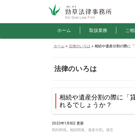
Kei Sow Law Firm
ホーム
取扱業務
ご相
ホーム
>
法律のいろは
> 相続や遺産分割の際に
法律のいろは
相続や遺産分割の際に「
れるでしょうか？
2023年1月8日 更新
契約関係
、
相続関連
、
遺産分割
、
遺言