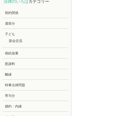
法律のいろは
カテゴリー
契約関係
遺留分
子ども
面会交流
相続放棄
慰謝料
離縁
時事法律問題
寄与分
婚約・内縁