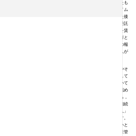
踪宣告における「利害関係人」に該当するのかが問題になったも
のがあります（東京高裁令和２年１１月３０日決定・判例タイム
ス１４８６号２８頁）。このケースでは委託者から亡くなった後
の財産管理などの契約を締結し，受託者である士業の方が，委託
者の死亡後に預金の解約などを行うことや所有している家屋を賃
貸に出すこと等の管理を行い，そこから報酬をえることを内容と
する契約のようです。委託者の相続人がいれば当然管理内容の報
告などを行うとともに報酬請求をすることになります（相続人が
委託者の立場を引き継ぐため）。
「失踪宣告」の申し立てをせずとも，「不在者財産管理」やそ
の中で「不在者財産管理人」から「失踪宣告」の申し立てをして
もらうというやや遠回りな方法もある中で，その相続人について
の「失踪宣告」の申し立てを行ったものの，それが裁判所に認め
られませんでした。これは１審・２審とも同じで，その理由も，
失踪宣告はとりあえずの財産管理ではなく，死亡扱いをして相続
の手続きを進めるなど影響が大きいからそれだけ「利害関係人」
の範囲は狭める必要があるからという趣旨の話を挙げています。
また，そこでは単に契約上の義務や権利を持つ方は該当しないと
されているため，何かしらの権利を回収する方は「不在者財産管