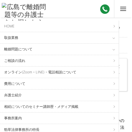
HOME
ホーム
>
法律のいろは
> 不在者の財産管理を申し立てることができる
方は，失踪宣告の申し立てをすることができるのでしょうか？
取扱業務
法律のいろは
離婚問題について
Kei Sow Law Firm
ご相談の流れ
不在者の財産管理を申し立てることが
オンライン(Zoom・LINE)・電話相談について
できる方は，失踪宣告の申し立てをす
ることができるのでしょうか？
費用について
弁護士紹介
2023年4月17日 更新
相続についてのセミナー講師歴・メディア掲載
お金（債権）の回収問題
、
相続関連
、
財産管理
事務所案内
生死不明の方がいる場合に，その方の財産をどうすればいいの
か・その方へのお金の回収をどうするのかは難しい問題です。法
勁草法律事務所の特長