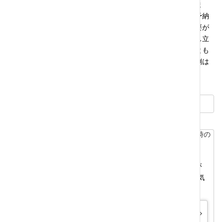
理人」の制度をとりあえず利用することになるものと思われま
す。この制度を利用するにも，管理人の報酬などのための「予納
金」（まとまったお金）を裁判所に申し立ての際に収める必要が
あります。そこまでするだけの理由があるのかという点が申し立
てをするかどうかの判断のポイントになりそうです。少なくとも
今回の裁判所の判断を前提にする限りでは，財産管理を行う側は
「不在者財産管理人」の制度を活用することになるでしょう。
法律のいろは一覧に戻る
早くから弁護士のサポートを得ることで、解決できることが
たくさんあります。後悔しないためにも、1人で悩まず、お気
軽にご相談下さい。誠実に対応させていただきます。
お問い合わせ・相談フォーム