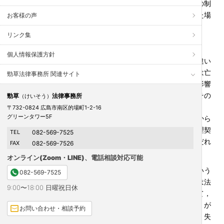
律上，暫定的な財産管理の制度として「不在者財産管理人」の制
度が存在します。また，法律上の一定のハードルもクリアした場
お客様の声
合には，「失踪宣告」という制度も存在します。
リンク集
個人情報保護方針
「不在者財産管理」の制度と「失踪宣告」の制度の一番の違い
は「失踪宣告」が裁判所によってなされてしまうと，その方は亡
勁草法律事務所 関連サイト
くなったという扱いがなされ相続の開始などがなされるなど影響
が大きな点です。いずれの制度も法律上は，「利害関係人」その
勁草
法律事務所
（けいそう）
他の請求により家庭裁判所が判断を行う制度とされています。
〒732-0824 広島市南区的場町1-2-16
グリーンタワー5F
「不在者財産管理制度」以外に，仮にその方の行方などがわから
ない場合を含めて財産管理を円滑に行おうと思えば，財産管理契
TEL
082-569-7525
約を締結しておくという方法もあります。ただ，報告などをだれ
FAX
082-569-7526
に行えばいいのかという点で問題が生じることはありえます。
オンライン(Zoom・LINE)、電話相談対応可能
先ほど触れた「利害関係人」の範囲が同じなのかどうかという
082-569-7525
点が問題になることはありえます。ここでの「利害関係」とは法
9:00〜18:00 日曜祝日休
律上の利害関係です。比較的最近に問題になったケースとして，
死後事務委任契約などを締結した受任者（管理などを行う方）が
お問い合わせ・相談予約
委託した方の相続人について失踪宣告の申し立てをした際に，失