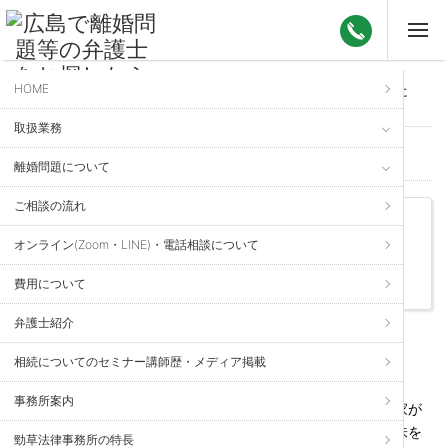
HOME
ホーム
>
法律のいろは
> 自筆証書遺言の全文や解釈・有効性が問題に
なるケースと問題点（裁判例を踏まえて）
取扱業務
法律のいろは
離婚問題について
Kei Sow Law Firm
ご相談の流れ
自筆証書遺言の全文や解釈・有効性が
オンライン(Zoom・LINE)・電話相談について
問題になるケースと問題点（裁判例を
踏まえて）
費用について
弁護士紹介
2023年5月6日 更新
相続についてのセミナー講師歴・メディア掲載
相続関連
、
遺産分割
、
遺言
事務所案内
自筆証書遺言に限りませんが，特に自筆証書遺言では専門家が
かかわらないこともあって，有効性だけでなくどのような意味を
勁草法律事務所の特長