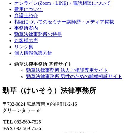
オンライン(Zoom・LINE)・電話相談について
費用について
弁護士紹介
相続についてのセミナー講師歴・メディア掲載
事務所案内
勁草法律事務所の特長
お客様の声
リンク集
個人情報保護方針
勁草法律事務所 関連サイト
勁草法律事務所 法人ご相談専用サイト
勁草法律事務所 男性のための離婚相談サイト
勁草
（けいそう）
法律事務所
〒732-0824 広島市南区的場町1-2-16
グリーンタワー5F
TEL
082-569-7525
FAX
082-569-7526