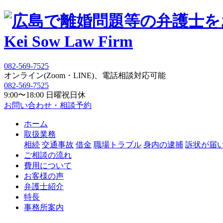
Kei Sow Law Firm
082-569-7525
オンライン(Zoom・LINE)、電話相談対応可能
082-569-7525
9:00〜18:00 日曜祝日休
お問い合わせ・相談予約
ホーム
取扱業務
相続
交通事故
借金
職場トラブル
身内の逮捕
訴状が届
ご相談の流れ
費用について
お客様の声
弁護士紹介
特長
事務所案内