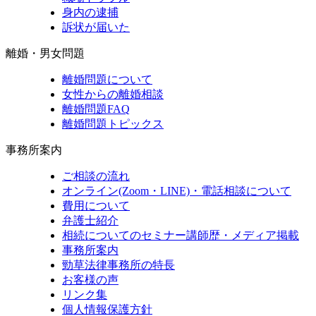
身内の逮捕
訴状が届いた
離婚・男女問題
離婚問題について
女性からの離婚相談
離婚問題FAQ
離婚問題トピックス
事務所案内
ご相談の流れ
オンライン(Zoom・LINE)・電話相談について
費用について
弁護士紹介
相続についてのセミナー講師歴・メディア掲載
事務所案内
勁草法律事務所の特長
お客様の声
リンク集
個人情報保護方針