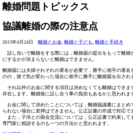
離婚問題トピックス
協議離婚の際の注意点
2015年4月24日
離婚とお金
,
離婚と子ども
,
離婚と手続き
話し合いで離婚をする際には，離婚届の提出をもって離婚が
にするかが決まらないと離婚はできません。
離婚届には夫婦それぞれの署名が必要で，勝手に相手の署名
のの，後で気が変わった場合に相手に勝手に離婚届を出され
それ以外のお金に関する項目は決めなくても離婚はできます
存在します。離婚後に話し合う事の負担もあるかと思われま
お金に関して決めたことについては，離婚協議書にまとめて
られない場合に差押はできません。公正証書の作成で対応で
また，子供との面会交流については，公正証書で約束しても
専門家に相談するのも一つの方法かと思われます。