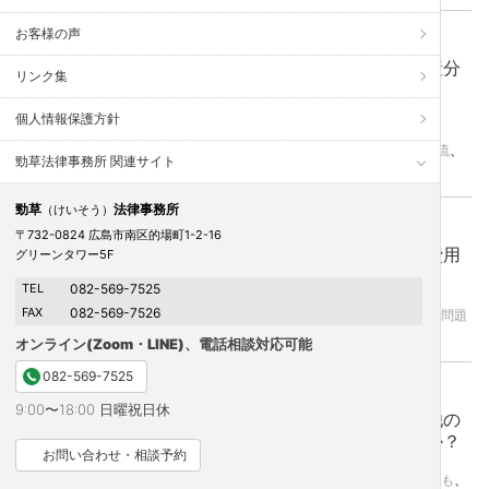
お客様の声
2016年6月25日 更新
子供の将来の教育費などの負担を離婚の際に，財産分
リンク集
与で考慮できるでしょうか？
個人情報保護方針
お金（債権）の回収問題
、
婚姻費用(生活費）
、
子ども
、
熟年離婚
、
男性から見た離婚問題
、
財産分与
、
離婚からの修復
、
離婚問題
、
面会交流
、
勁草法律事務所 関連サイト
養育費
勁草
法律事務所
（けいそう）
2016年6月20日 更新
〒732-0824 広島市南区的場町1-2-16
先日別れた元内縁相手の方に，同居中にかかった費用
グリーンタワー5F
を請求できるでしょうか？
TEL
082-569-7525
FAX
082-569-7526
婚姻費用(生活費）
、
婚約・内縁
、
子ども
、
熟年離婚
、
男性から見た離婚問題
、
財産分与
、
離婚からの修復
、
離婚問題
、
面会交流
オンライン(Zoom・LINE)、電話相談対応可能
082-569-7525
2016年6月13日 更新
9:00〜18:00 日曜祝日休
別居の際に，一方の配偶者が持ち出した預金その他の
財産について，損害賠償請求ができるのでしょうか？
お問い合わせ・相談予約
お金（債権）の回収問題
、
不動産の法律問題
、
婚姻費用(生活費）
、
子ども
、