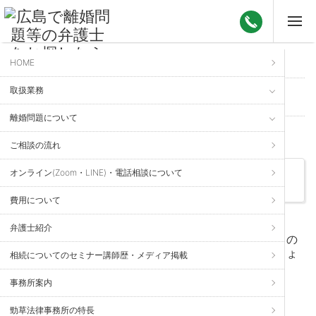
HOME
ホーム
>
法律のいろは
> 養育費
取扱業務
法律のいろは
離婚問題について
Kei Sow Law Firm
個人様のご相談
ご相談の流れ
オンライン(Zoom・LINE)・電話相談について
「養育費」に関するいろは
費用について
2016年7月6日 更新
弁護士紹介
婚姻費用や養育費を支払ってもらってない分があるの
に，相手が破産した場合，これらはどうなるのでしょ
相続についてのセミナー講師歴・メディア掲載
うか？
事務所案内
お金（債権）の回収問題
、
婚姻費用(生活費）
、
子ども
、
男性から見た離婚問題
、
離婚からの修復
、
離婚問題
、
面会交流
、
養育費
勁草法律事務所の特長