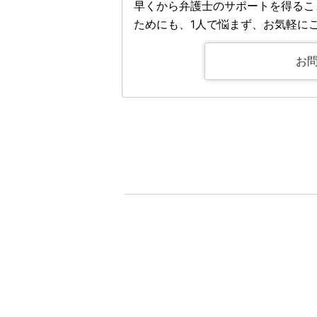
早くから弁護士のサポートを得るこ
ためにも、1人で悩まず、お気軽に
お
取扱業務
取扱業務
相続
交通事故
借金
職場トラブル
身内の逮捕