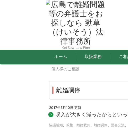
Kei Sow Law Firm
離婚問題FAQ
ホーム
取扱業務
ご相
個人様のご相談
離婚調停
2017年5月10日 更新
収入が大きく減ったからといっ
協議離婚
、
親権
、
離婚裁判
、
離婚調停
、
面会交流
、