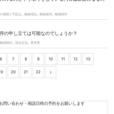
の種類と手続き
、
離婚理由
、
離婚裁判
、
離婚調停
停の申し立ては可能なのでしょうか？
離婚調停
、
面会交流
、
養育費
6
7
8
9
10
11
12
13
›
19
20
21
22