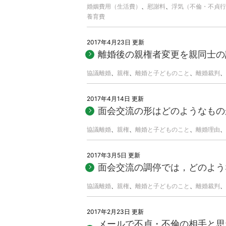
婚姻費用（生活費）
、
慰謝料
、
浮気（不倫・不貞行
養育費
2017年4月23日 更新
離婚後の親権者変更を親同士の
協議離婚
、
親権
、
離婚と子どものこと
、
離婚裁判
、
2017年4月14日 更新
面会交流の形はどのようなもの
協議離婚
、
親権
、
離婚と子どものこと
、
離婚理由
、
2017年3月5日 更新
面会交流の調停では，どのよう
協議離婚
、
親権
、
離婚と子どものこと
、
離婚裁判
、
2017年2月23日 更新
メールで不貞・不倫の相手と思