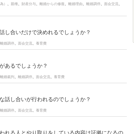
為）
、
親権
、
財産分与
、
離婚からの修復
、
離婚理由
、
離婚調停
、
面会交流
、
話し合いだけで決めれるでしょうか？
離婚調停
、
面会交流
、
養育費
があるでしょうか？
離婚裁判
、
離婚調停
、
面会交流
、
養育費
な話し合いが行われるのでしょうか？
離婚調停
、
面会交流
、
養育費
われる人とやり取りをしている内容は証拠になるの