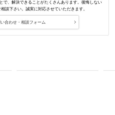
とで、解決できることがたくさんあります。後悔しない
ご相談下さい。誠実に対応させていただきます。
問い合わせ・相談フォーム
離婚・男女問題
事務
離婚問題について
ご相
女性からの離婚相談
オン
離婚問題FAQ
費用
離婚問題トピックス
弁護
相続
事務