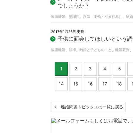
でしょうか？
協議離婚
、
慰謝料
、
浮気（不倫・不貞行為）
、
離婚
2017年1月26日 更新
子供に面会してほしいという調
協議離婚
、
親権
、
離婚と子どものこと
、
離婚裁判
、
1
2
3
4
5
14
15
16
17
18
離婚問題トピックスの一覧に戻る