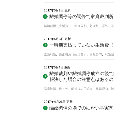
2017年5月8日 更新
離婚調停等の調停で家庭裁判所
婚姻費用（生活費）
、
年金分割
、
慰謝料
、
浮気（不
2017年5月3日 更新
一時期支払っていない生活費（
協議離婚
、
婚姻費用（生活費）
、
財産分与
、
離婚裁
2017年5月1日 更新
離婚裁判や離婚調停成立の後で
解決した場合の注意点はあるの
協議離婚
、
氏・姓
、
離婚後の手続き
、
離婚理由
、
離
2017年4月26日 更新
離婚調停の場での細かい事実関