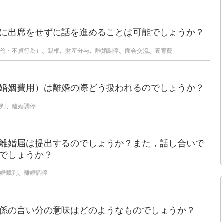
に出席をせずに話を進めることは可能でしょうか？
倫・不貞行為）
、
親権
、
財産分与
、
離婚調停
、
面会交流
、
養育費
婚姻費用）は離婚の際どう扱われるのでしょうか？
判
、
離婚調停
離婚届は提出するのでしょうか？また，話し合いで
でしょうか？
婚裁判
、
離婚調停
係の言い分の意味はどのようなものでしょうか？