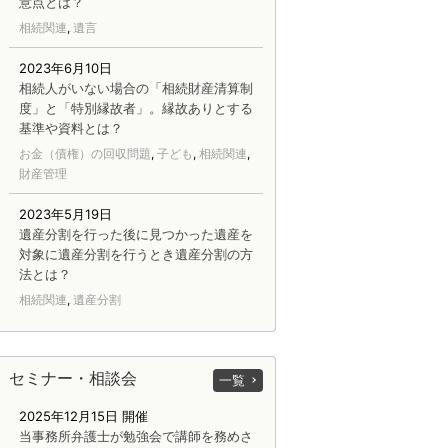
意点とは？
相続関連
,
遺言
2023年6月10日
相続人がいない場合の「相続財産清算制
度」と「特別縁故者」。縁故ありとする
基準や資料とは？
お金（債権）の回収問題
,
子ども
,
相続関連
,
財産管理
2023年5月19日
遺産分割を行った後に見つかった遺産を
対象に遺産分割を行うとき遺産分割の方
法とは？
相続関連
,
遺産分割
セミナー・相談会
一覧
2025年12月15日 開催
当事務所弁護士が勉強会で講師を務めさ