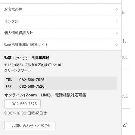
めることは可能でしょうか？
お客様の声
婚姻費用（生活費）
、
年金分割
、
慰謝料
、
浮気（不倫・不貞行為）
、
親権
、
財産分与
、
離婚調停
、
面会交流
、
養育費
リンク集
個人情報保護方針
2017年5月6日 更新
認知の調停を申し立てた後で，争いなく合意が成立し
勁草法律事務所 関連サイト
た場合はどうしていけばいいのでしょうか？
浮気（不倫・不貞行為）
、
親権
、
離婚と子どものこと
、
離婚理由
、
面会交流
勁草
法律事務所
（けいそう）
、
養育費
〒732-0824 広島市南区的場町1-2-16
グリーンタワー5F
2017年5月2日 更新
TEL
082-569-7525
認知届の提出は誰が行うのでしょうか？
FAX
082-569-7526
オンライン(Zoom・LINE)、電話相談対応可能
浮気（不倫・不貞行為）
、
親権
、
離婚と子どものこと
、
離婚理由
、
面会交流
、
養育費
082-569-7525
9:00〜18:00 日曜祝日休
2017年4月26日 更新
離婚調停の場での細かい事実関係の言い分の意味はど
お問い合わせ・相談予約
のようなものでしょうか？