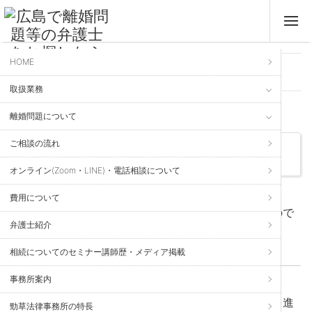
HOME
離婚問題FAQ
取扱業務
個人様のご相談
離婚問題について
Kei Sow Law Firm
ご相談の流れ
離婚と子どものこと
オンライン(Zoom・LINE)・電話相談について
2017年5月10日 更新
費用について
収入が大きく減ったからといって，養育費は減るので
弁護士紹介
しょうか？
協議離婚
、
親権
、
離婚裁判
、
離婚調停
、
面会交流
、
養育費
相続についてのセミナー講師歴・メディア掲載
事務所案内
2017年5月8日 更新
離婚調停等の調停で家庭裁判所に出席をせずに話を進
勁草法律事務所の特長