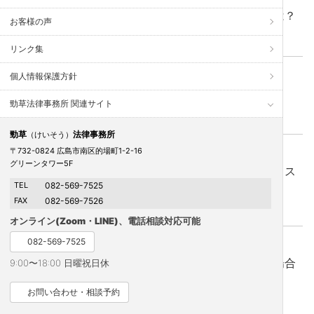
限定承認をした場合にかかる所得税とその意味とは？
お客様の声
相続放棄
、
相続税
、
相続関連
リンク集
個人情報保護方針
2022年9月5日 更新
相続における財産の基準時とは？
勁草法律事務所 関連サイト
相続税
、
相続関連
、
遺産分割
、
遺言
勁草
法律事務所
（けいそう）
〒732-0824 広島市南区的場町1-2-16
2022年8月19日 更新
グリーンタワー5F
相続税対策のための売買と借り入れのメリットとリス
ク（比較的最近の裁決例から）
TEL
082-569-7525
FAX
082-569-7526
不動産の法律問題
、
相続税
、
相続関連
、
遺産分割
オンライン(Zoom・LINE)、電話相談対応可能
082-569-7525
2022年7月8日 更新
遺産の開示が不十分で遺産をめぐる対立が大きい場合
9:00〜18:00 日曜祝日休
に,相続税の申告義務は出てくるのでしょうか？
お問い合わせ・相談予約
相続税
、
相続関連
、
遺産分割