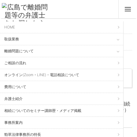
HOME
ホーム
>
法律のいろは
> 相続税
取扱業務
法律のいろは
離婚問題について
Kei Sow Law Firm
個人様のご相談
ご相談の流れ
オンライン(Zoom・LINE)・電話相談について
「相続税」に関するいろは
費用について
2023年1月30日 更新
弁護士紹介
遺産に含まれる財産の売買契約を解除したことは,相続
税の課税に影響するのでしょうか？（裁判例の紹介）
相続についてのセミナー講師歴・メディア掲載
契約関係
、
相続税
、
相続関連
事務所案内
勁草法律事務所の特長
2022年10月5日 更新