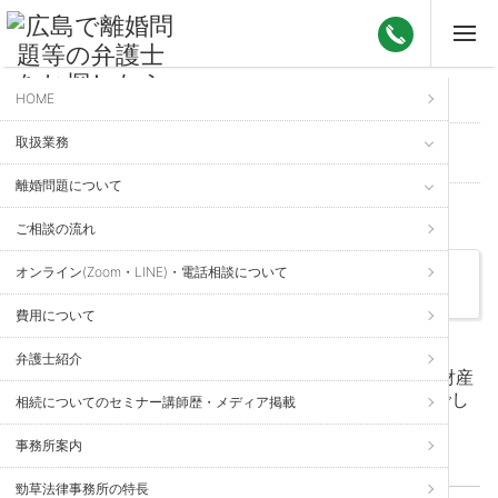
HOME
ホーム
>
法律のいろは
> 相続税
取扱業務
法律のいろは
離婚問題について
Kei Sow Law Firm
個人様のご相談
ご相談の流れ
オンライン(Zoom・LINE)・電話相談について
「相続税」に関するいろは
費用について
2022年4月13日 更新
弁護士紹介
相続税の申告を税理士の方に依頼した場合に,ある財産
を外して伝えたことはペナルテイの対象になるのでし
相続についてのセミナー講師歴・メディア掲載
ょうか？
事務所案内
お金（債権）の回収問題
、
子ども
、
相続税
、
遺産分割
、
遺言
勁草法律事務所の特長