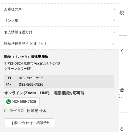
2022年4月1日 更新
お客様の声
法律上の特例が適用される場面なのかの注意点（小規
模宅地の特例等②）
リンク集
相続税
、
相続関連
、
遺産分割
、
高齢者の法律問題
個人情報保護方針
勁草法律事務所 関連サイト
2022年1月22日 更新
遺留分侵害額請求がなされた場合に侵害金額が大きく
争いになる可能性がある場合とは？
勁草
法律事務所
（けいそう）
〒732-0824 広島市南区的場町1-2-16
不動産の法律問題
、
中小企業の法律問題
、
相続税
、
相続関連
、
遺言
グリーンタワー5F
TEL
082-569-7525
2021年11月15日 更新
FAX
082-569-7526
相続税の申告や納税後に遺産分割協議が成立した場合
オンライン(Zoom・LINE)、電話相談対応可能
の対応。特殊なケースですが,最近の判例を踏まえて。
082-569-7525
相続税
、
相続関連
、
遺産分割
9:00〜18:00 日曜祝日休
2021年7月30日 更新
お問い合わせ・相談予約
贈与ではない場合でも贈与と同等に課税される場合と